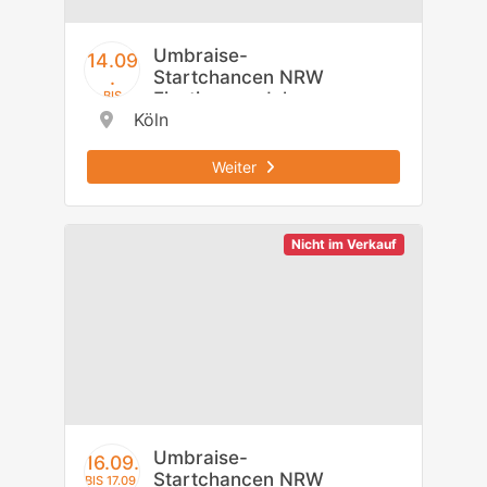
Umbraise-
14.09
Startchancen NRW
.
Einstiegsmodul -
BIS
15.09.
Köln
Regierungsbezirk
Köln
Weiter
Nicht im Verkauf
Umbraise-
16.09.
Startchancen NRW
BIS 17.09.