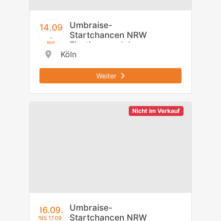
Umbraise-
14.09
Startchancen NRW
.
Einstiegsmodul -
BIS
15.09.
Köln
Regierungsbezirk
Köln
Weiter
Nicht im Verkauf
Umbraise-
16.09.
Startchancen NRW
BIS 17.09.